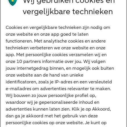
Wij gebruiken cookies en
Beleggen
vergelijkbare technieken
Financieren
Cookies en vergelijkbare technieken zijn nodig om
Betalen
onze website en onze app goed te laten
Sparen
functioneren. Met analytische cookies en andere
Meest gezocht
technieken verbeteren we onze website en onze
app. Met persoonlijke cookies verzamelen wij en
Jaaroverzicht
onze 10 partners informatie over jou. Wij volgen
jouw internetgedrag binnen, en mogelijk ook buiten
Machtiging
onze website aan de hand van unieke
E.dentifier
identificatoren, zoals je IP-adres en een versleuteld
e-mailadres om advertenties relevanter te maken.
Deposito
Uw situatie
Wij bouwen zo jouw persoonlijke profiel op,
waardoor wij je gepersonaliseerde inhoud en
Maatwerk in beleggen
advertenties kunnen laten zien. Klik je op Akkoord,
dan ga je akkoord met het gebruik van deze
Vermogensoverdracht
persoonlijke cookies op onze website. Je kunt op