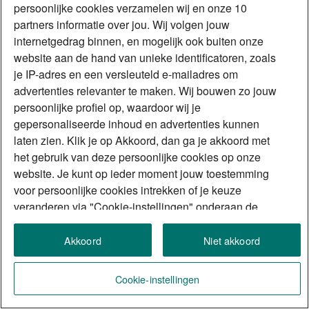
persoonlijke cookies verzamelen wij en onze 10
partners informatie over jou. Wij volgen jouw
internetgedrag binnen, en mogelijk ook buiten onze
website aan de hand van unieke identificatoren, zoals
je IP-adres en een versleuteld e-mailadres om
advertenties relevanter te maken. Wij bouwen zo jouw
persoonlijke profiel op, waardoor wij je
gepersonaliseerde inhoud en advertenties kunnen
laten zien. Klik je op Akkoord, dan ga je akkoord met
het gebruik van deze persoonlijke cookies op onze
website. Je kunt op ieder moment jouw toestemming
voor persoonlijke cookies intrekken of je keuze
veranderen via "Cookie-instellingen" onderaan de
website. Meer weten? Je leest meer over het gebruik
van cookies en vergelijkbare technieken in ons
Akkoord
Niet akkoord
cookiestatement.
Cookie-instellingen
Lijst van onze partners